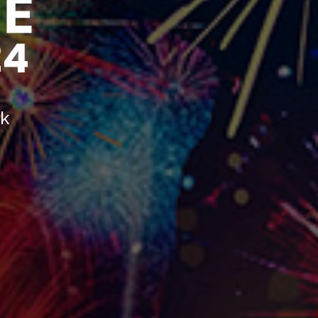
24
ek